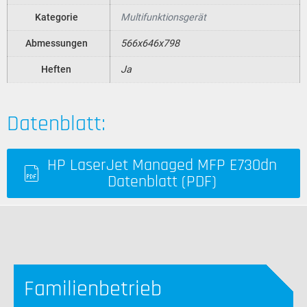
Kategorie
Multifunktionsgerät
Abmessungen
566x646x798
Heften
Ja
Datenblatt:
HP LaserJet Managed MFP E730dn
Datenblatt (PDF)
Familienbetrieb