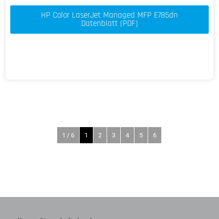
HP Color LaserJet Managed MFP E785dn
Datenblatt (PDF)
1 / 6
1
2
3
4
5
6