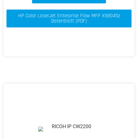
HP Color LaserJet Enterprise Flow MFP X58045z
Datenblatt (PDF)