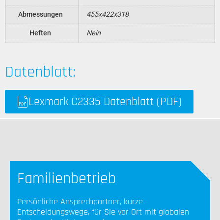
Abmessungen
455x422x318
Heften
Nein
Datenblatt:
Lexmark C2335 Datenblatt (PDF)
Familienbetrieb
Persönliche Ansprechpartner, kurze
Entscheidungswege, für Sie vor Ort mit globalen