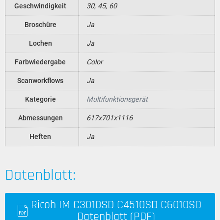
Geschwindigkeit
30, 45, 60
Broschüre
Ja
Lochen
Ja
Farbwiedergabe
Color
Scanworkflows
Ja
Kategorie
Multifunktionsgerät
Abmessungen
617x701x1116
Heften
Ja
Datenblatt:
Ricoh IM C3010SD C4510SD C6010SD
Datenblatt (PDF)