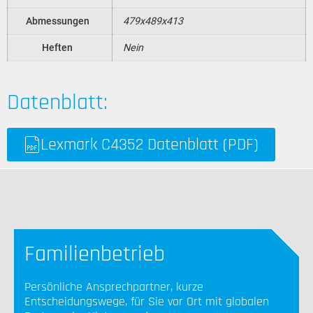
Abmessungen
479x489x413
Heften
Nein
Datenblatt:
Lexmark C4352 Datenblatt (PDF)
Familienbetrieb
Persönliche Ansprechpartner, kurze
Entscheidungswege, für Sie vor Ort mit globalen