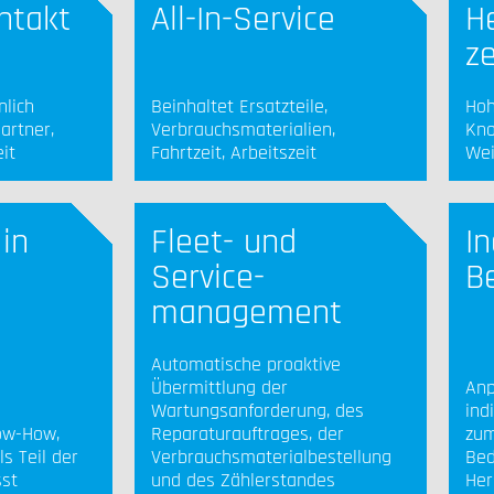
ntakt
All-In-Service
He
ze
nlich
Beinhaltet Ersatzteile,
Hoh
artner,
Verbrauchsmaterialien,
Kno
it
Fahrtzeit, Arbeitszeit
Wei
 in
Fleet- und
In
Service-
B
management
Automatische proaktive
Übermittlung der
Anp
Wartungsanforderung, des
ind
ow-How,
Reparaturauftrages, der
zum
s Teil der
Verbrauchsmaterialbestellung
Bed
sst
und des Zählerstandes
Her