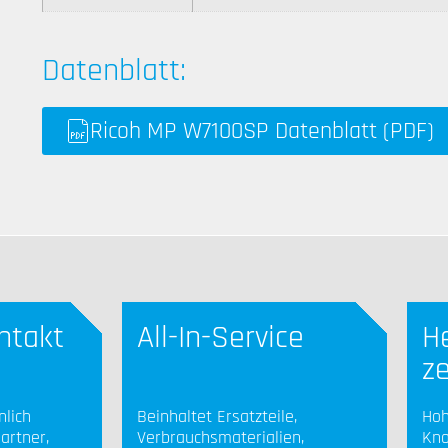
Datenblatt:
Ricoh MP W7100SP Datenblatt (PDF)
ntakt
All-In-Service
He
ze
nlich
Beinhaltet Ersatzteile,
Hoh
artner,
Verbrauchsmaterialien,
Kno