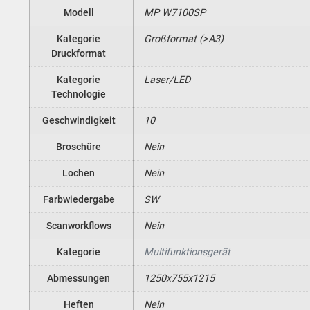
Modell
MP W7100SP
Kategorie
Großformat (>A3)
Druckformat
Kategorie
Laser/LED
Technologie
Geschwindigkeit
10
Broschüre
Nein
Lochen
Nein
Farbwiedergabe
SW
Scanworkflows
Nein
Kategorie
Multifunktionsgerät
Abmessungen
1250x755x1215
Heften
Nein