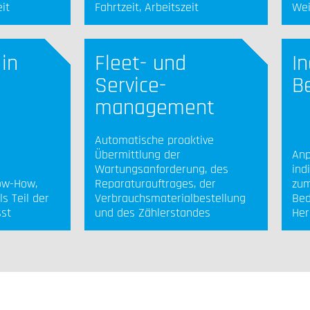
it
Fahrtzeit, Arbeitszeit
Wei
 in
Fleet- und
In
Service-
B
management
Automatische proaktive
Übermittlung der
Anp
Wartungsanforderung, des
ind
ow-How,
Reparaturauftrages, der
zum
s Teil der
Verbrauchsmaterialbestellung
Bed
sst
und des Zählerstandes
Her