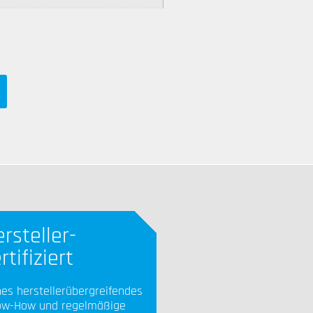
rsteller-
rtifiziert
es herstellerübergreifendes
w-How und regelmäßige