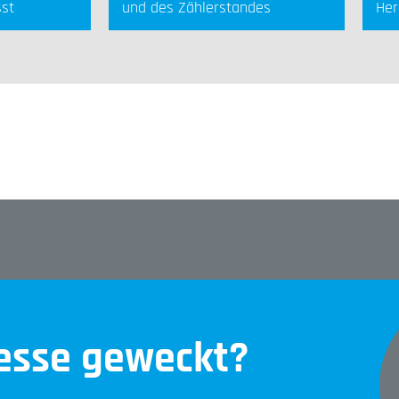
sst
und des Zählerstandes
Her
resse geweckt?