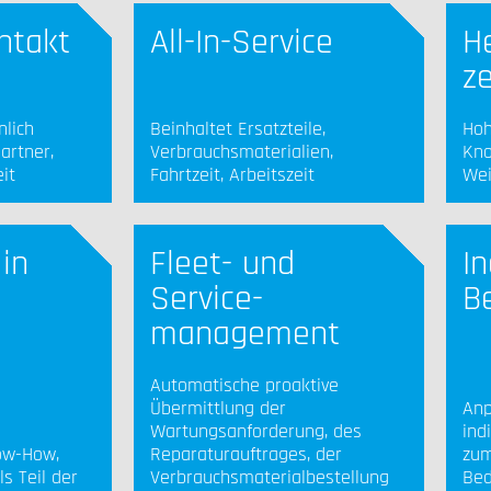
ntakt
All-In-Service
He
ze
nlich
Beinhaltet Ersatzteile,
Hoh
artner,
Verbrauchsmaterialien,
Kno
it
Fahrtzeit, Arbeitszeit
Wei
 in
Fleet- und
In
Service-
B
management
Automatische proaktive
Übermittlung der
Anp
Wartungsanforderung, des
ind
ow-How,
Reparaturauftrages, der
zum
s Teil der
Verbrauchsmaterialbestellung
Bed