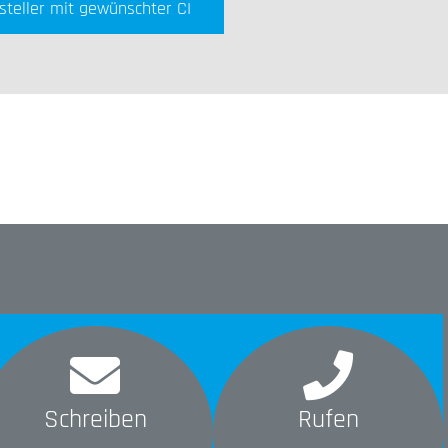
steller mit gewünschter CI
Schreiben
Rufen